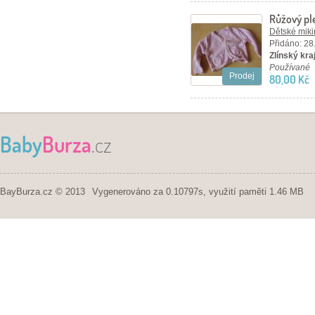
Růžový pl
Dětské mikin
Přidáno: 28
Zlínský kraj
Používané
Prodej
80,00 Kč
Baby
Burza
.cz
BayBurza.cz © 2013
Vygenerováno za 0.10797s, využití paměti 1.46 MB