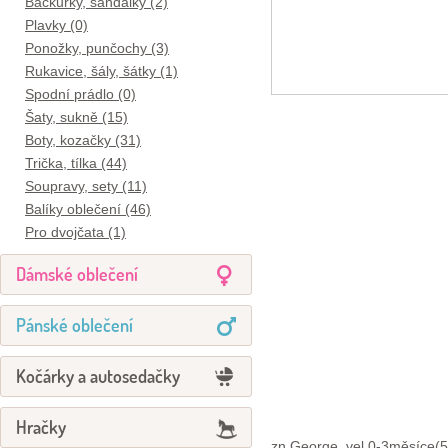
Bačkůrky, sandálky (2)
Plavky (0)
Ponožky, punčochy (3)
Rukavice, šály, šátky (1)
Spodní prádlo (0)
Šaty, sukně (15)
Boty, kozačky (31)
Trička, tílka (44)
Soupravy, sety (11)
Balíky oblečení (46)
Pro dvojčata (1)
Dámské oblečení
Pánské oblečení
Kočárky a autosedačky
Hračky
zn.George, vel.0-3měsíce(5