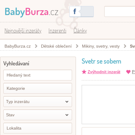
Baby
Burza
.cz
Nejnovější inzeráty
Inzerenti
Články
BabyBurza.cz
Dětské oblečení
Mikiny, svetry, vesty
Sv
Svetr se sobem
Vyhledávaní
Zvýhodnit inzerát
P
Typ inzerátu
Stav