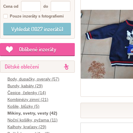
Cena od
do
Pouze inzeráty s fotografiemi
Oblíbené inzeráty
Dětské oblečení
Body, dupačky, overaly (57)
Bundy, kabáty (29)
Čepice, čelenky (14)
Kombinézy zimní (21)
Košile, blůzky (5)
Mikiny, svetry, vesty (42)
Noční košilky, pyžama (11)
Kalhoty, kraťasy (29)