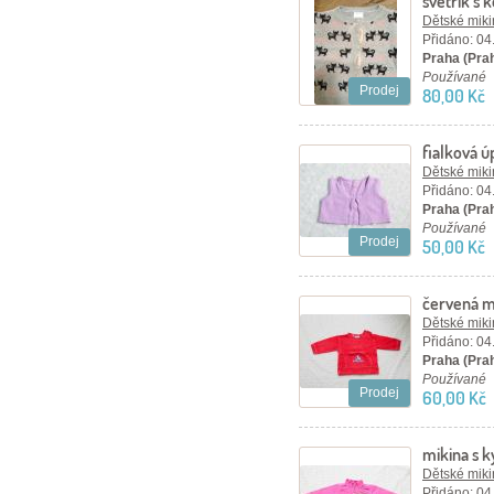
svetřík s 
Dětské mikin
Přidáno: 04
Praha (Pra
Používané
Prodej
80,00 Kč
fialková ú
Dětské mikin
Přidáno: 04
Praha (Pra
Používané
Prodej
50,00 Kč
červená m
Dětské mikin
Přidáno: 04
Praha (Pra
Používané
Prodej
60,00 Kč
mikina s 
Dětské mikin
Přidáno: 04